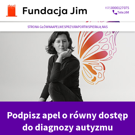
KRS
0000127075
TeleJiM
STRONA GŁÓWNA
APEL
WESPRZYJ
RAPORT
WSPIERAJĄ NAS
Podpisz apel o równy dostęp
do diagnozy autyzmu